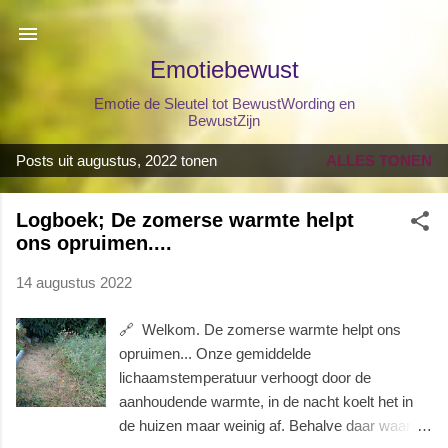
Doorgaan naar hoofdcontent
Emotiebewust
Emotie de Sleutel tot BewustWording en
BewustZijn
Posts uit augustus, 2022 tonen
ALLES TONEN
P
o
Logboek; De zomerse warmte helpt
s
ons opruimen....
t
s
14 augustus 2022
🔗 Welkom. De zomerse warmte helpt ons
opruimen... Onze gemiddelde
lichaamstemperatuur verhoogt door de
aanhoudende warmte, in de nacht koelt het in
de huizen maar weinig af. Behalve daar waar de