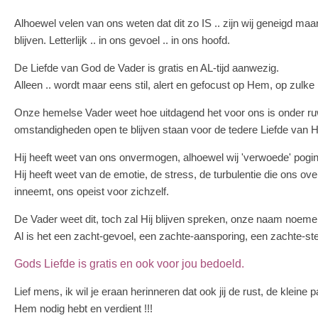
Alhoewel velen van ons weten dat dit zo IS .. zijn wij geneigd maa
blijven. Letterlijk .. in ons gevoel .. in ons hoofd.
De Liefde van God de Vader is gratis en AL-tijd aanwezig.
Alleen .. wordt maar eens stil, alert en gefocust op Hem, op zul
Onze hemelse Vader weet hoe uitdagend het voor ons is onder r
omstandigheden open te blijven staan voor de tedere Liefde van
Hij heeft weet van ons onvermogen, alhoewel wij 'verwoede' pogi
Hij heeft weet van de emotie, de stress, de turbulentie die ons ove
inneemt, ons opeist voor zichzelf.
De Vader weet dit, toch zal Hij blijven spreken, onze naam noemen,
Al is het een zacht-gevoel, een zachte-aansporing, een zachte-st
Gods Liefde is gratis en ook voor jou bedoeld.
Lief mens, ik wil je eraan herinneren dat ook jij de rust, de kleine p
Hem nodig hebt en verdient !!!