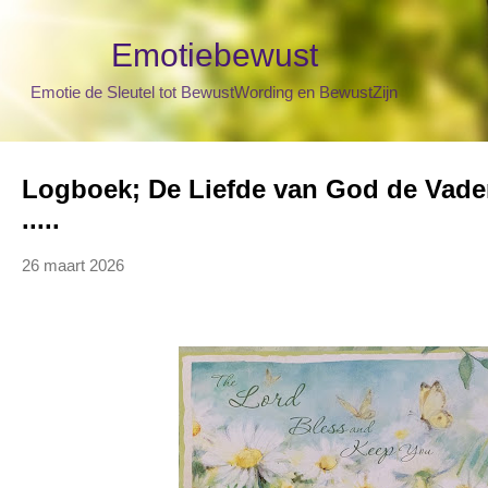
Doorgaan naar hoofdcontent
Emotiebewust
Emotie de Sleutel tot BewustWording en BewustZijn
Logboek; De Liefde van God de Vade
.....
26 maart 2026