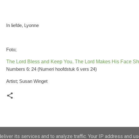
In liefde, Lyonne
Foto;
The Lord Bless and Keep You. The Lord Makes His Face Sh
Numbers 6: 24 (Numeri hoofdstuk 6 vers 24)
Artist; Susan Winget
liver its services and to analyze traffic. Your IP address and u