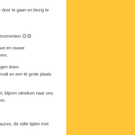
r door te gaan en bezig te
ke momenten 😌😟
uwe en rauwe
 Hem.
ngen doen.
rvalt en een té grote plaats
 blijven uitreiken naar ons.
em.
auzes, de stille tijden met