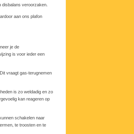
 disbalans veroorzaken.
aardoor aan ons plafon
nneer je de
jzing is voor ieder een
n. Dit vraagt gas-terugnemen
heden is zo weldadig en zo
r
gevoelig kan reageren op
g kunnen schakelen naar
ermen, te troosten en te