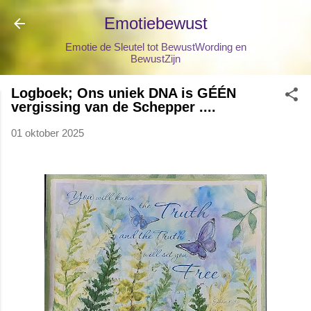
Doorgaan naar hoofdcontent
Emotiebewust
Emotie de Sleutel tot BewustWording en
BewustZijn
Logboek; Ons uniek DNA is GÉÉN
vergissing van de Schepper ....
01 oktober 2025