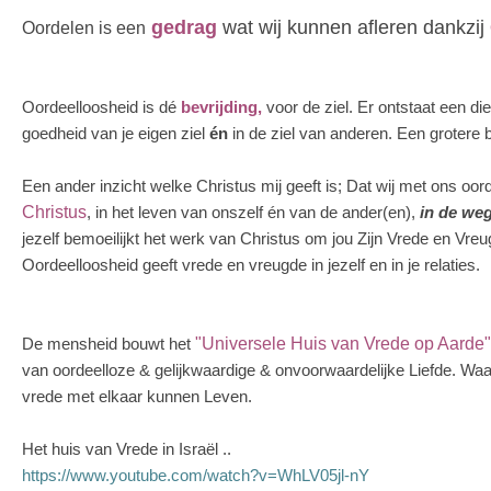
gedrag
wat wij kunnen afleren dankzij
Oordelen is een
Oordeelloosheid is dé
bevrijding,
voor de ziel. Er ontstaat een di
goedheid van je eigen ziel
én
in de ziel van anderen. Een grotere be
Een ander inzicht welke Christus mij geeft is; Dat wij met ons oor
Christus
, in het leven van onszelf én van de ander(en),
in de we
jezelf bemoeilijkt het werk van Christus om jou Zijn Vrede en Vre
Oordeelloosheid geeft vrede en vreugde in jezelf en in je relaties.
De mensheid bouwt het
"Universele Huis van Vrede op Aarde"
van oordeelloze & gelijkwaardige & onvoorwaardelijke Liefde. Waa
vrede met elkaar kunnen Leven.
Het huis van Vrede in Israël ..
https://www.youtube.com/watch?v=WhLV05jl-nY