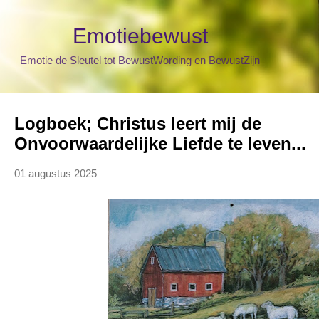
Doorgaan naar hoofdcontent
Emotiebewust
Emotie de Sleutel tot BewustWording en BewustZijn
Logboek; Christus leert mij de
Onvoorwaardelijke Liefde te leven...
01 augustus 2025