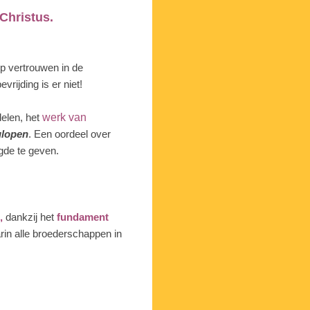
Christus.
ep vertrouwen in de
vrijding is er niet!
delen, het
werk van
glopen
. Een oordeel over
ugde te geven.
,
dankzij het
fundament
rin alle broederschappen in