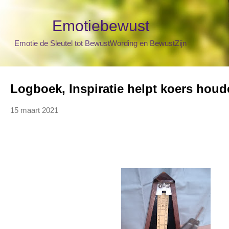
Doorgaan naar hoofdcontent
Emotiebewust
Emotie de Sleutel tot BewustWording en BewustZijn
Logboek, Inspiratie helpt koers houde
15 maart 2021