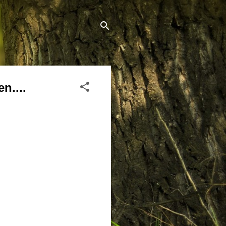
n....