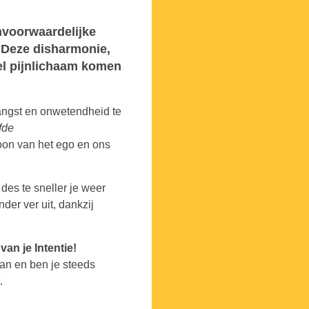
nvoorwaardelijke
. Deze disharmonie,
el pijnlichaam komen
angst en onwetendheid te
fde
oon van het ego en ons
des te sneller je weer
nder ver uit, dankzij
van je Intentie!
aan en ben je steeds
.