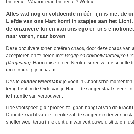
binnenuit. Waarom van binnenuit? Welnu...
Alles wat nog onvoldoende in één lijn is met de o
Liefde van ons Hart komt in stapjes aan het Licht
de onzuivere tonen van ons ego en ons emotione
naar voren, naar boven.
Deze onzuivere tonen creëren chaos, door deze chaos van 
accepteren en te helen met
Begrip en onvoorwaardelijke Lie
(Vergeving),
Harmoniseren en Neutraliseren wij de schrille t
emotioneel pijnlichaam.
Des te
minder
weerstand
je
voelt in Chaotische momenten, 
terug bent in de Orde van je Hart... de slinger slaat steeds mi
je
Intentie
van vertrouwen.
Hoe voorspoedig dit proces zal gaan hangt af van de
kracht 
Door de kracht van je intentie zal de slinger minder ver uitsl
sneller weer terug in je centrum van vertrouwen, stilte en rust